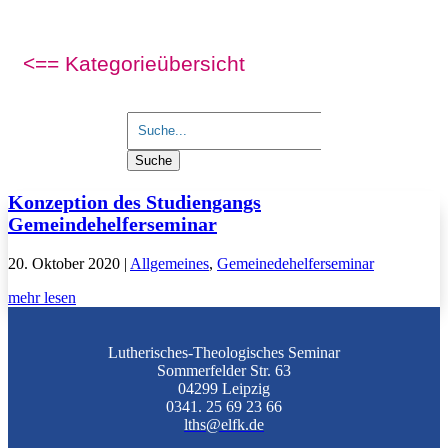
<== Kategorieübersicht
Suchen
nach:
Konzeption des Studiengangs
Gemeindehelferseminar
20. Oktober 2020
|
Allgemeines
,
Gemeinedehelferseminar
mehr lesen
Lutherisches-Theologisches Seminar
Sommerfelder Str. 63
04299 Leipzig
0341. 25 69 23 66
lths@elfk.de