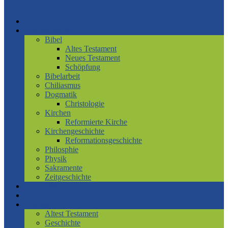
Start
Abendvorträge
Bibel
Altes Testament
Neues Testament
Schöpfung
Bibelarbeit
Chiliasmus
Dogmatik
Christologie
Kirchen
Reformierte Kirche
Kirchengeschichte
Reformationsgeschichte
Philosphie
Physik
Sakramente
Zeitgeschichte
CELC Webinar
News & Events
Podcast
Altest Testament
Geschichte