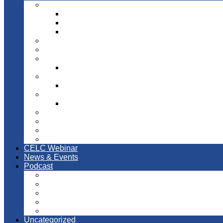
Bibel
Altes Testament
Neues Testament
Schöpfung
Bibelarbeit
Chiliasmus
Dogmatik
Christologie
Kirchen
Reformierte Kirche
Kirchengeschichte
Reformationsgeschichte
Philosphie
Physik
Sakramente
Zeitgeschichte
CELC Webinar
News & Events
Podcast
Altest Testament
Geschichte
Glaubenslehre
Neues Testament
Praktische Fragen
Uncategorized