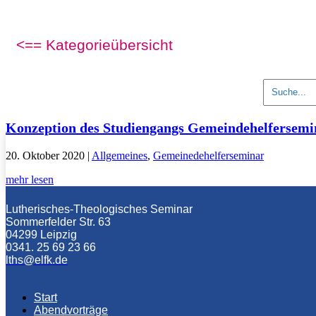
<== Kategorieübersicht
Suchen
nach:
Konzeption des Studiengangs Gemeindehelfersemi
20. Oktober 2020
|
Allgemeines
,
Gemeinedehelferseminar
mehr lesen
Lutherisches-Theologisches Seminar
Sommerfelder Str. 63
04299 Leipzig
0341. 25 69 23 66
lths@elfk.de
Start
Abendvorträge