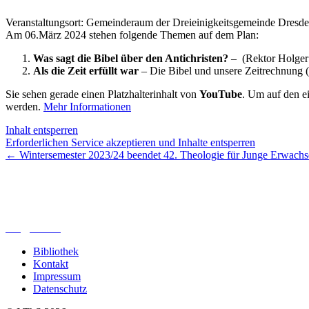
Veranstaltungsort: Gemeinderaum der Dreieinigkeitsgemeinde Dresd
Am 06.März 2024 stehen folgende Themen auf dem Plan:
Was sagt die Bibel über den Antichristen?
– (Rektor Holger
Als die Zeit erfüllt war
– Die Bibel und unsere Zeitrechnung 
Sie sehen gerade einen Platzhalterinhalt von
YouTube
. Um auf den ei
werden.
Mehr Informationen
Inhalt entsperren
Erforderlichen Service akzeptieren und Inhalte entsperren
←
Wintersemester 2023/24 beendet
42. Theologie für Junge Erwachs
Lutherisches-Theologisches Seminar
Sommerfelder Str. 63
04299 Leipzig
0341. 25 69 23 66
lths@elfk.de
Bibliothek
Kontakt
Impressum
Datenschutz