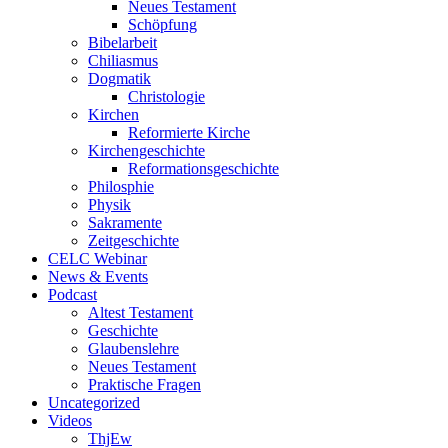
Neues Testament
Schöpfung
Bibelarbeit
Chiliasmus
Dogmatik
Christologie
Kirchen
Reformierte Kirche
Kirchengeschichte
Reformationsgeschichte
Philosphie
Physik
Sakramente
Zeitgeschichte
CELC Webinar
News & Events
Podcast
Altest Testament
Geschichte
Glaubenslehre
Neues Testament
Praktische Fragen
Uncategorized
Videos
ThjEw