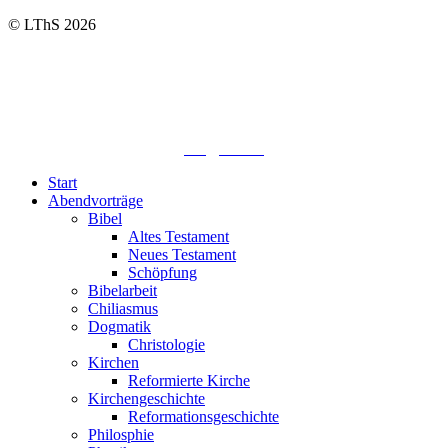
© LThS 2026
Lutherisches-Theologisches Seminar
Sommerfelder Str. 63
04299 Leipzig
0341. 25 69 23 66
lths@elfk.de
Start
Abendvorträge
Bibel
Altes Testament
Neues Testament
Schöpfung
Bibelarbeit
Chiliasmus
Dogmatik
Christologie
Kirchen
Reformierte Kirche
Kirchengeschichte
Reformationsgeschichte
Philosphie