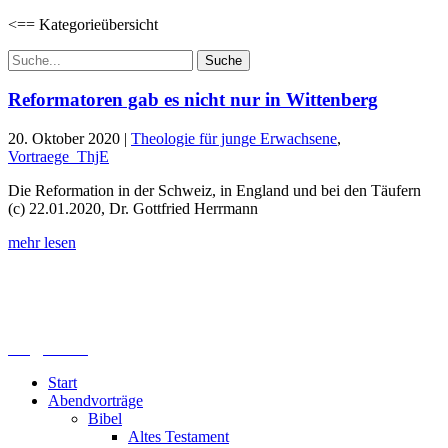
<== Kategorieübersicht
Suchen
nach:
Reformatoren gab es nicht nur in Wittenberg
20. Oktober 2020
|
Theologie für junge Erwachsene
,
Vortraege_ThjE
Die Reformation in der Schweiz, in England und bei den Täufern
(c) 22.01.2020, Dr. Gottfried Herrmann
mehr lesen
Lutherisches-Theologisches Seminar
Sommerfelder Str. 63
04299 Leipzig
0341. 25 69 23 66
lths@elfk.de
Start
Abendvorträge
Bibel
Altes Testament