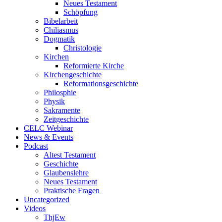
Neues Testament
Schöpfung
Bibelarbeit
Chiliasmus
Dogmatik
Christologie
Kirchen
Reformierte Kirche
Kirchengeschichte
Reformationsgeschichte
Philosphie
Physik
Sakramente
Zeitgeschichte
CELC Webinar
News & Events
Podcast
Altest Testament
Geschichte
Glaubenslehre
Neues Testament
Praktische Fragen
Uncategorized
Videos
ThjEw