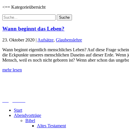
<== Kategorieübersicht
Suchen
nach:
Wann beginnt das Leben?
23. Oktober 2020
|
Aufsätze
,
Glaubenslehre
Wann beginnt eigentlich menschliches Leben? Auf diese Frage scheint
die Eckpunkte unseres menschlichen Daseins auf dieser Erde. Wenn je
Mensch, weil es noch nicht geboren ist? Wenn aber schon das ungebo
mehr lesen
Lutherisches-Theologisches Seminar
Sommerfelder Str. 63
04299 Leipzig
0341. 25 69 23 66
lths@elfk.de
Start
Abendvorträge
Bibel
Altes Testament