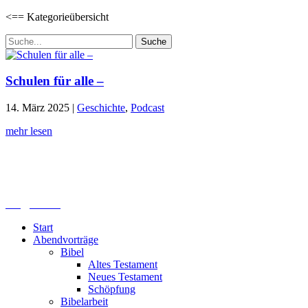
<== Kategorieübersicht
Suchen
nach:
Schulen für alle –
14. März 2025
|
Geschichte
,
Podcast
mehr lesen
Lutherisches-Theologisches Seminar
Sommerfelder Str. 63
04299 Leipzig
0341. 25 69 23 66
lths@elfk.de
Start
Abendvorträge
Bibel
Altes Testament
Neues Testament
Schöpfung
Bibelarbeit