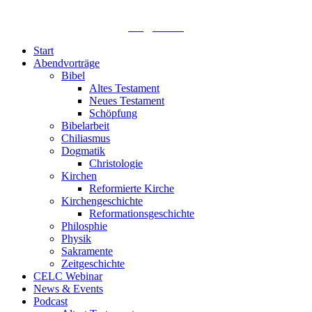
04299 Leipzig
0341. 25 69 23 66
lths@elfk.de
Start
Abendvorträge
Bibel
Altes Testament
Neues Testament
Schöpfung
Bibelarbeit
Chiliasmus
Dogmatik
Christologie
Kirchen
Reformierte Kirche
Kirchengeschichte
Reformationsgeschichte
Philosphie
Physik
Sakramente
Zeitgeschichte
CELC Webinar
News & Events
Podcast