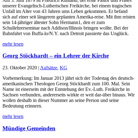
Am 3. Juni 1879 ist Friedrich Ruhland, der erste Pastor und Präses
unserer Evangelisch-Lutherischen Freikirche, bei einem tragischen
Unfall im Alter von 43 Jahren ums Leben gekommen. Er befand
sich auf einer seit längerem geplanten Amerika-reise. Mit ihm reisten
sein 14-jähriger ältester Sohn Hermann1, den er zum
Schullehrerseminar nach Addison/Illinois bringen wollte. Bei der
Bahnfahrt von Buffa-lo/N.Y. nach Detroit passierte das Unglück.
mehr lesen
Georg Stöckhardt – ein Lehrer der Kirche
23. Oktober 2020
|
Aufsätze
,
KG
Vorbemerkung: Im Januar 2013 jährt sich der Todestag des deutsch-
amerikanischen Theologen Georg Stöckhardt zum 100. Mal. Sein
Name ist einerseits mit der Entstehung der Ev.-Luth. Freikirche in
Sachsen verbunden, andererseits wirkte er weit dar-über hinaus. Wir
wollen deshalb in dieser Nummer an seine Person und seine
Bedeutung erinnern.
mehr lesen
Mündige Gemeinden