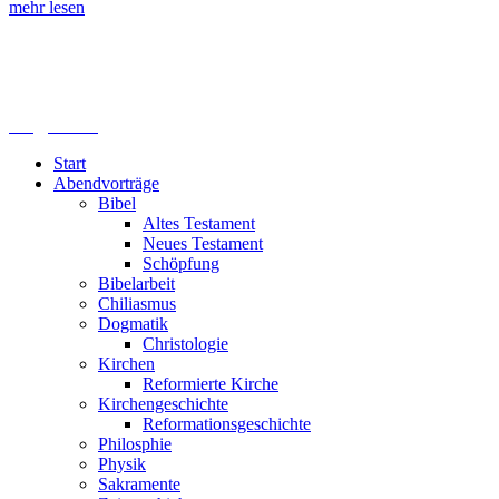
mehr lesen
Lutherisches-Theologisches Seminar
Sommerfelder Str. 63
04299 Leipzig
0341. 25 69 23 66
lths@elfk.de
Start
Abendvorträge
Bibel
Altes Testament
Neues Testament
Schöpfung
Bibelarbeit
Chiliasmus
Dogmatik
Christologie
Kirchen
Reformierte Kirche
Kirchengeschichte
Reformationsgeschichte
Philosphie
Physik
Sakramente