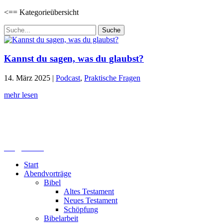
<== Kategorieübersicht
Suchen
nach:
Kannst du sagen, was du glaubst?
14. März 2025
|
Podcast
,
Praktische Fragen
mehr lesen
Lutherisches-Theologisches Seminar
Sommerfelder Str. 63
04299 Leipzig
0341. 25 69 23 66
lths@elfk.de
Start
Abendvorträge
Bibel
Altes Testament
Neues Testament
Schöpfung
Bibelarbeit