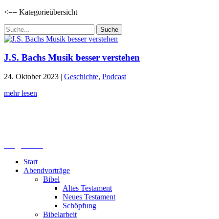
<== Kategorieübersicht
Suchen
nach:
J.S. Bachs Musik besser verstehen
24. Oktober 2023
|
Geschichte
,
Podcast
mehr lesen
Lutherisches-Theologisches Seminar
Sommerfelder Str. 63
04299 Leipzig
0341. 25 69 23 66
lths@elfk.de
Start
Abendvorträge
Bibel
Altes Testament
Neues Testament
Schöpfung
Bibelarbeit