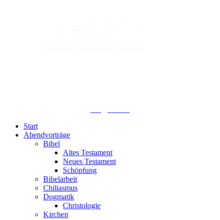
Lutherisches-Theologisches Seminar
Sommerfelder Str. 63
04299 Leipzig
0341. 25 69 23 66
lths@elfk.de
Start
Abendvorträge
Bibel
Altes Testament
Neues Testament
Schöpfung
Bibelarbeit
Chiliasmus
Dogmatik
Christologie
Kirchen