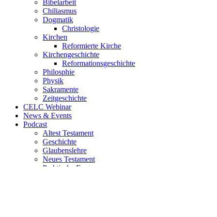
Bibelarbeit
Chiliasmus
Dogmatik
Christologie
Kirchen
Reformierte Kirche
Kirchengeschichte
Reformationsgeschichte
Philosphie
Physik
Sakramente
Zeitgeschichte
CELC Webinar
News & Events
Podcast
Altest Testament
Geschichte
Glaubenslehre
Neues Testament
Praktische Fragen
Uncategorized
Videos
ThjEw
© LThS 2026