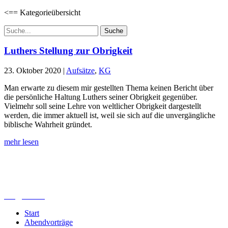
<== Kategorieübersicht
Suchen
nach:
Luthers Stellung zur Obrigkeit
23. Oktober 2020
|
Aufsätze
,
KG
Man erwarte zu diesem mir gestellten Thema keinen Bericht über
die persönliche Haltung Luthers seiner Obrigkeit gegenüber.
Vielmehr soll seine Lehre von weltlicher Obrigkeit dargestellt
werden, die immer aktuell ist, weil sie sich auf die unvergängliche
biblische Wahrheit gründet.
mehr lesen
Lutherisches-Theologisches Seminar
Sommerfelder Str. 63
04299 Leipzig
0341. 25 69 23 66
lths@elfk.de
Start
Abendvorträge