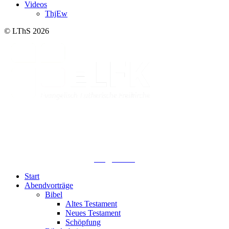
Videos
ThjEw
© LThS 2026
Lutherisches-Theologisches Seminar
Sommerfelder Str. 63
04299 Leipzig
0341. 25 69 23 66
lths@elfk.de
Start
Abendvorträge
Bibel
Altes Testament
Neues Testament
Schöpfung