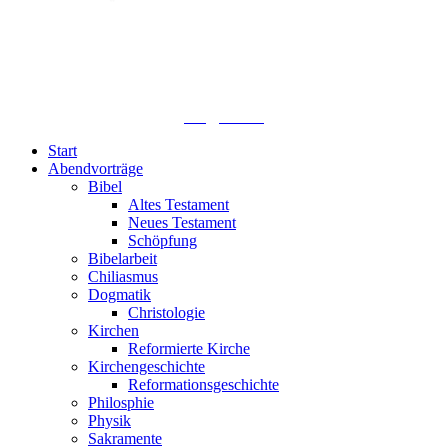
Lutherisches-Theologisches Seminar
Sommerfelder Str. 63
04299 Leipzig
0341. 25 69 23 66
lths@elfk.de
Start
Abendvorträge
Bibel
Altes Testament
Neues Testament
Schöpfung
Bibelarbeit
Chiliasmus
Dogmatik
Christologie
Kirchen
Reformierte Kirche
Kirchengeschichte
Reformationsgeschichte
Philosphie
Physik
Sakramente