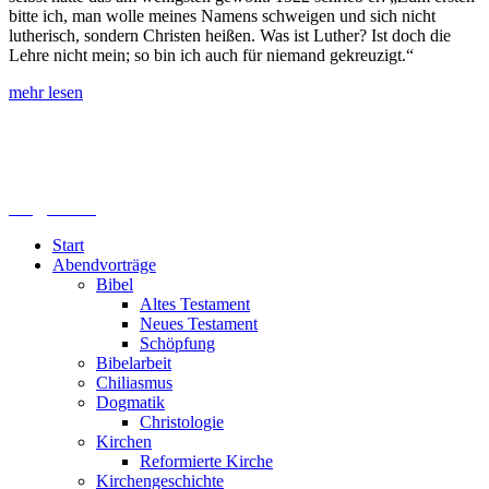
bitte ich, man wolle meines Namens schweigen und sich nicht
lutherisch, sondern Christen heißen. Was ist Luther? Ist doch die
Lehre nicht mein; so bin ich auch für niemand gekreuzigt.“
mehr lesen
Lutherisches-Theologisches Seminar
Sommerfelder Str. 63
04299 Leipzig
0341. 25 69 23 66
lths@elfk.de
Start
Abendvorträge
Bibel
Altes Testament
Neues Testament
Schöpfung
Bibelarbeit
Chiliasmus
Dogmatik
Christologie
Kirchen
Reformierte Kirche
Kirchengeschichte