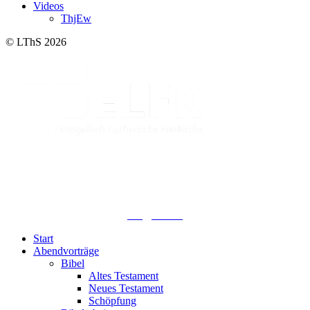
Videos
ThjEw
© LThS 2026
Lutherisches-Theologisches Seminar
Sommerfelder Str. 63
04299 Leipzig
0341. 25 69 23 66
lths@elfk.de
Start
Abendvorträge
Bibel
Altes Testament
Neues Testament
Schöpfung