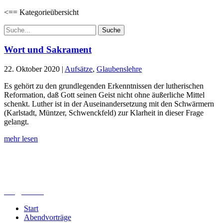
<== Kategorieübersicht
Suchen
nach:
Wort und Sakrament
22. Oktober 2020
|
Aufsätze
,
Glaubenslehre
Es gehört zu den grundlegenden Erkenntnissen der lutherischen
Reformation, daß Gott seinen Geist nicht ohne äußerliche Mittel
schenkt. Luther ist in der Auseinandersetzung mit den Schwärmern
(Karlstadt, Müntzer, Schwenckfeld) zur Klarheit in dieser Frage
gelangt.
mehr lesen
Lutherisches-Theologisches Seminar
Sommerfelder Str. 63
04299 Leipzig
0341. 25 69 23 66
lths@elfk.de
Start
Abendvorträge