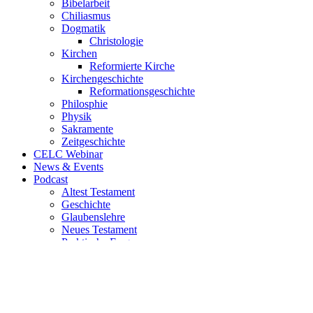
Bibelarbeit
Chiliasmus
Dogmatik
Christologie
Kirchen
Reformierte Kirche
Kirchengeschichte
Reformationsgeschichte
Philosphie
Physik
Sakramente
Zeitgeschichte
CELC Webinar
News & Events
Podcast
Altest Testament
Geschichte
Glaubenslehre
Neues Testament
Praktische Fragen
Uncategorized
Videos
ThjEw
© LThS 2026