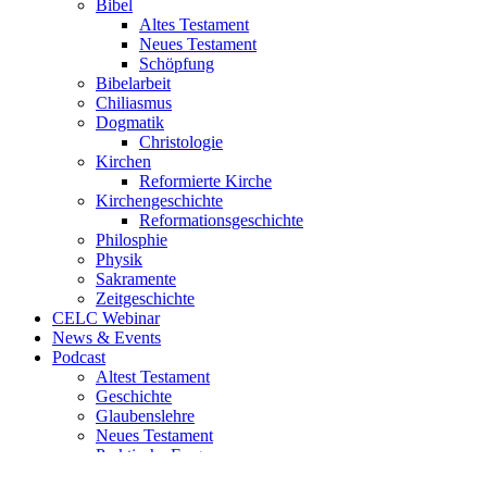
Bibel
Altes Testament
Neues Testament
Schöpfung
Bibelarbeit
Chiliasmus
Dogmatik
Christologie
Kirchen
Reformierte Kirche
Kirchengeschichte
Reformationsgeschichte
Philosphie
Physik
Sakramente
Zeitgeschichte
CELC Webinar
News & Events
Podcast
Altest Testament
Geschichte
Glaubenslehre
Neues Testament
Praktische Fragen
Uncategorized