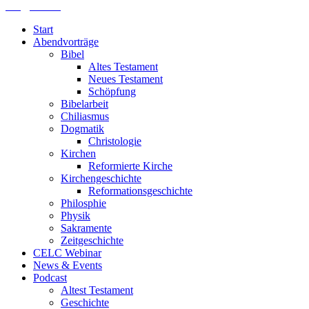
lths@elfk.de
Start
Abendvorträge
Bibel
Altes Testament
Neues Testament
Schöpfung
Bibelarbeit
Chiliasmus
Dogmatik
Christologie
Kirchen
Reformierte Kirche
Kirchengeschichte
Reformationsgeschichte
Philosphie
Physik
Sakramente
Zeitgeschichte
CELC Webinar
News & Events
Podcast
Altest Testament
Geschichte