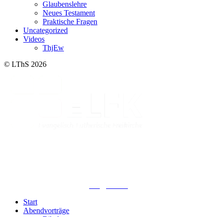
Glaubenslehre
Neues Testament
Praktische Fragen
Uncategorized
Videos
ThjEw
© LThS 2026
Lutherisches-Theologisches Seminar
Sommerfelder Str. 63
04299 Leipzig
0341. 25 69 23 66
lths@elfk.de
Start
Abendvorträge