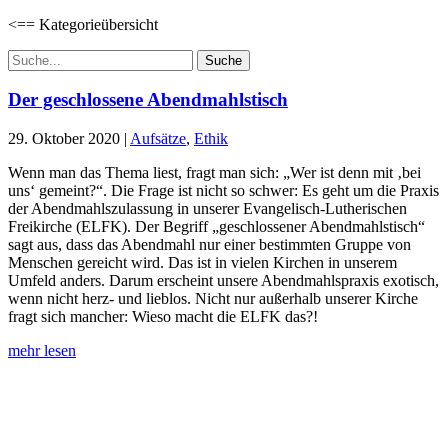
<== Kategorieübersicht
Suchen
nach:
Der geschlossene Abendmahlstisch
29. Oktober 2020
|
Aufsätze
,
Ethik
Wenn man das Thema liest, fragt man sich: „Wer ist denn mit ‚bei
uns‘ gemeint?“. Die Frage ist nicht so schwer: Es geht um die Praxis
der Abendmahlszulassung in unserer Evangelisch-Lutherischen
Freikirche (ELFK). Der Begriff „geschlossener Abendmahlstisch“
sagt aus, dass das Abendmahl nur einer bestimmten Gruppe von
Menschen gereicht wird. Das ist in vielen Kirchen in unserem
Umfeld anders. Darum erscheint unsere Abendmahlspraxis exotisch,
wenn nicht herz- und lieblos. Nicht nur außerhalb unserer Kirche
fragt sich mancher: Wieso macht die ELFK das?!
mehr lesen
Lutherisches-Theologisches Seminar
Sommerfelder Str. 63
04299 Leipzig
0341. 25 69 23 66