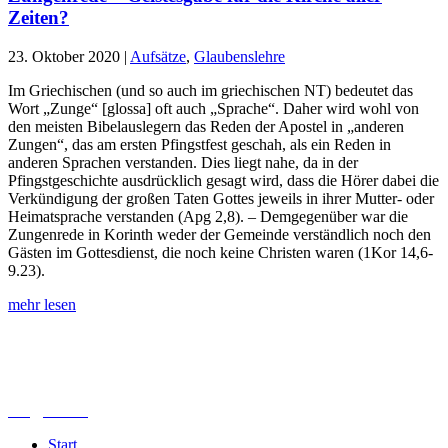
Zeiten?
23. Oktober 2020
|
Aufsätze
,
Glaubenslehre
Im Griechischen (und so auch im griechischen NT) bedeutet das
Wort „Zunge“ [glossa] oft auch „Sprache“. Daher wird wohl von
den meisten Bibelauslegern das Reden der Apostel in „anderen
Zungen“, das am ersten Pfingstfest geschah, als ein Reden in
anderen Sprachen verstanden. Dies liegt nahe, da in der
Pfingstgeschichte ausdrücklich gesagt wird, dass die Hörer dabei die
Verkündigung der großen Taten Gottes jeweils in ihrer Mutter- oder
Heimatsprache verstanden (Apg 2,8). – Demgegenüber war die
Zungenrede in Korinth weder der Gemeinde verständlich noch den
Gästen im Gottesdienst, die noch keine Christen waren (1Kor 14,6-
9.23).
mehr lesen
Lutherisches-Theologisches Seminar
Sommerfelder Str. 63
04299 Leipzig
0341. 25 69 23 66
lths@elfk.de
Start