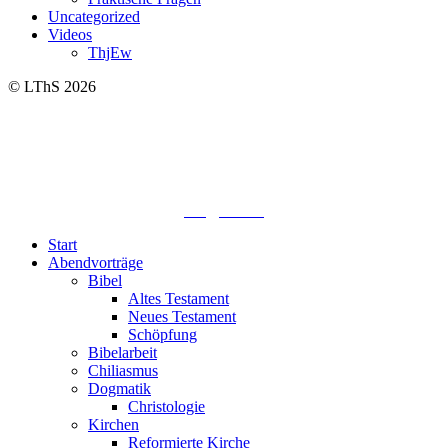
Uncategorized
Videos
ThjEw
© LThS 2026
Lutherisches-Theologisches Seminar
Sommerfelder Str. 63
04299 Leipzig
0341. 25 69 23 66
lths@elfk.de
Start
Abendvorträge
Bibel
Altes Testament
Neues Testament
Schöpfung
Bibelarbeit
Chiliasmus
Dogmatik
Christologie
Kirchen
Reformierte Kirche