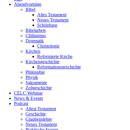
Abendvorträge
Bibel
Altes Testament
Neues Testament
Schöpfung
Bibelarbeit
Chiliasmus
Dogmatik
Christologie
Kirchen
Reformierte Kirche
Kirchengeschichte
Reformationsgeschichte
Philosphie
Physik
Sakramente
Zeitgeschichte
CELC Webinar
News & Events
Podcast
Altest Testament
Geschichte
Glaubenslehre
Neues Testament
Praktische Fragen