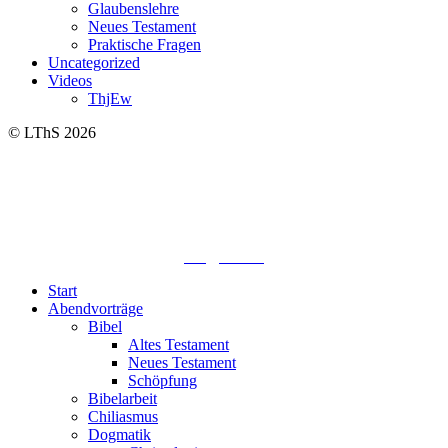
Glaubenslehre
Neues Testament
Praktische Fragen
Uncategorized
Videos
ThjEw
© LThS 2026
Lutherisches-Theologisches Seminar
Sommerfelder Str. 63
04299 Leipzig
0341. 25 69 23 66
lths@elfk.de
Start
Abendvorträge
Bibel
Altes Testament
Neues Testament
Schöpfung
Bibelarbeit
Chiliasmus
Dogmatik