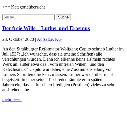
<== Kategorieübersicht
Suchen
nach:
Der freie Wille – Luther und Erasmus
23. Oktober 2020
|
Aufsätze
,
KG
An den Straßburger Reformator Wolfgang Capito schrieb Luther im
Juli 1537: „Ich wünschte, dass sie (meine Schriften) alle
verschlungen würden. Denn ich erkenne keins als mein rechtes
Werk an, außer etwa das „Vom unfreien Willen“ und den
Katechismus.“ Capito war dabei, eine Zusammenstellung von
Luthers Schriften drucken zu lassen. Luther war darüber nicht
begeistert. In einer seiner Tischreden räumte er in späten
Jahren ein, dass er in seinen Predigten (Postillen) vieles zu sehr
ausbreitet habe.
mehr lesen
Lutherisches-Theologisches Seminar
Sommerfelder Str. 63
04299 Leipzig
0341. 25 69 23 66