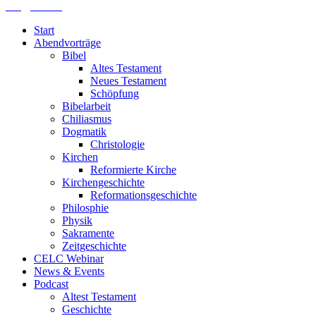
lths@elfk.de
Start
Abendvorträge
Bibel
Altes Testament
Neues Testament
Schöpfung
Bibelarbeit
Chiliasmus
Dogmatik
Christologie
Kirchen
Reformierte Kirche
Kirchengeschichte
Reformationsgeschichte
Philosphie
Physik
Sakramente
Zeitgeschichte
CELC Webinar
News & Events
Podcast
Altest Testament
Geschichte