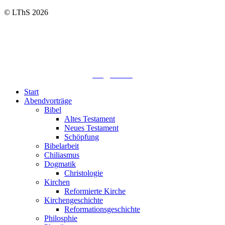
© LThS 2026
Lutherisches-Theologisches Seminar
Sommerfelder Str. 63
04299 Leipzig
0341. 25 69 23 66
lths@elfk.de
Start
Abendvorträge
Bibel
Altes Testament
Neues Testament
Schöpfung
Bibelarbeit
Chiliasmus
Dogmatik
Christologie
Kirchen
Reformierte Kirche
Kirchengeschichte
Reformationsgeschichte
Philosphie