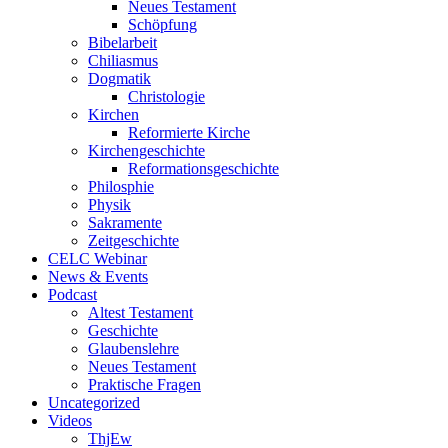
Neues Testament
Schöpfung
Bibelarbeit
Chiliasmus
Dogmatik
Christologie
Kirchen
Reformierte Kirche
Kirchengeschichte
Reformationsgeschichte
Philosphie
Physik
Sakramente
Zeitgeschichte
CELC Webinar
News & Events
Podcast
Altest Testament
Geschichte
Glaubenslehre
Neues Testament
Praktische Fragen
Uncategorized
Videos
ThjEw