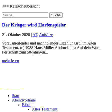
<== Kategorieübersicht
Suchen
nach:
Der Krieger wird Harfenspieler
21. Oktober 2020
|
AT
,
Aufsätze
Vorausgreifender und nachholender Erzählungsstil im Alten
Testament. (c) 1988 Hans Möller Abdruck aus: Auf dein Wort,
Festschrift zum 50-jährigen...
mehr lesen
Lutherisches-Theologisches Seminar
Sommerfelder Str. 63
04299 Leipzig
0341. 25 69 23 66
lths@elfk.de
Start
Abendvorträge
Bibel
Altes Testament