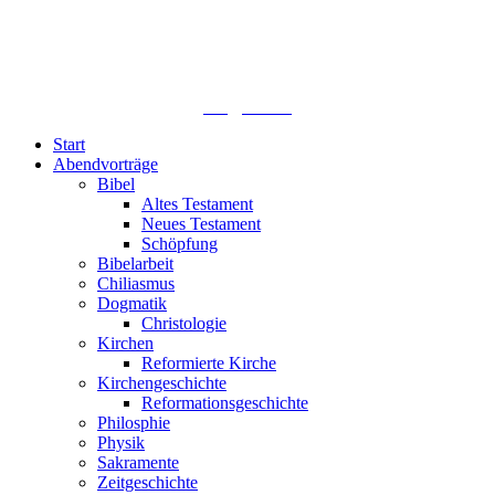
Lutherisches-Theologisches Seminar
Sommerfelder Str. 63
04299 Leipzig
0341. 25 69 23 66
lths@elfk.de
Start
Abendvorträge
Bibel
Altes Testament
Neues Testament
Schöpfung
Bibelarbeit
Chiliasmus
Dogmatik
Christologie
Kirchen
Reformierte Kirche
Kirchengeschichte
Reformationsgeschichte
Philosphie
Physik
Sakramente
Zeitgeschichte