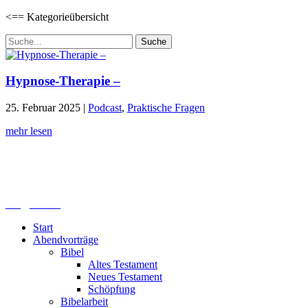
<== Kategorieübersicht
Suchen
nach:
Hypnose-Therapie –
25. Februar 2025
|
Podcast
,
Praktische Fragen
mehr lesen
Lutherisches-Theologisches Seminar
Sommerfelder Str. 63
04299 Leipzig
0341. 25 69 23 66
lths@elfk.de
Start
Abendvorträge
Bibel
Altes Testament
Neues Testament
Schöpfung
Bibelarbeit