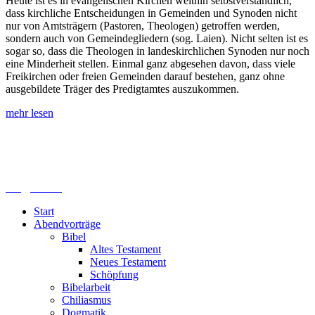
Heute ist es in evangelischen Kirchen weithin selbstverständlich,
dass kirchliche Entscheidungen in Gemeinden und Synoden nicht
nur von Amtsträgern (Pastoren, Theologen) getroffen werden,
sondern auch von Gemeindegliedern (sog. Laien). Nicht selten ist es
sogar so, dass die Theologen in landeskirchlichen Synoden nur noch
eine Minderheit stellen. Einmal ganz abgesehen davon, dass viele
Freikirchen oder freien Gemeinden darauf bestehen, ganz ohne
ausgebildete Träger des Predigtamtes auszukommen.
mehr lesen
Lutherisches-Theologisches Seminar
Sommerfelder Str. 63
04299 Leipzig
0341. 25 69 23 66
lths@elfk.de
Start
Abendvorträge
Bibel
Altes Testament
Neues Testament
Schöpfung
Bibelarbeit
Chiliasmus
Dogmatik