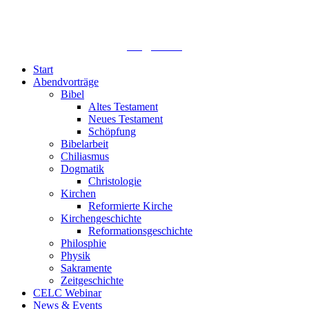
Sommerfelder Str. 63
04299 Leipzig
0341. 25 69 23 66
lths@elfk.de
Start
Abendvorträge
Bibel
Altes Testament
Neues Testament
Schöpfung
Bibelarbeit
Chiliasmus
Dogmatik
Christologie
Kirchen
Reformierte Kirche
Kirchengeschichte
Reformationsgeschichte
Philosphie
Physik
Sakramente
Zeitgeschichte
CELC Webinar
News & Events