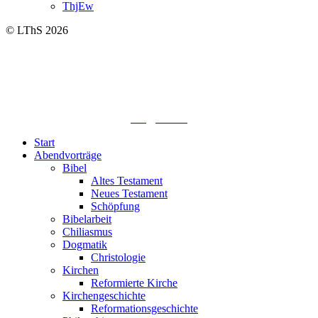
ThjEw
© LThS 2026
Lutherisches-Theologisches Seminar
Sommerfelder Str. 63
04299 Leipzig
0341. 25 69 23 66
lths@elfk.de
Start
Abendvorträge
Bibel
Altes Testament
Neues Testament
Schöpfung
Bibelarbeit
Chiliasmus
Dogmatik
Christologie
Kirchen
Reformierte Kirche
Kirchengeschichte
Reformationsgeschichte