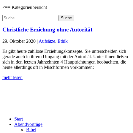
<== Kategorieübersicht
Suchen
nach:
Christliche Erziehung ohne Autorität
29. Oktober 2020
|
Aufsätze
,
Ethik
Es gibt heute zahllose Erziehungskonzepte. Sie unterscheiden sich
gerade auch in ihrem Umgang mit der Autorität. Unter ihnen ließen
sich in den letzten Jahrzehnten 4 Hauptrichtungen beobachten, die
heute allerdings oft in Mischformen vorkommen:
mehr lesen
Lutherisches-Theologisches Seminar
Sommerfelder Str. 63
04299 Leipzig
0341. 25 69 23 66
lths@elfk.de
Start
Abendvorträge
Bibel