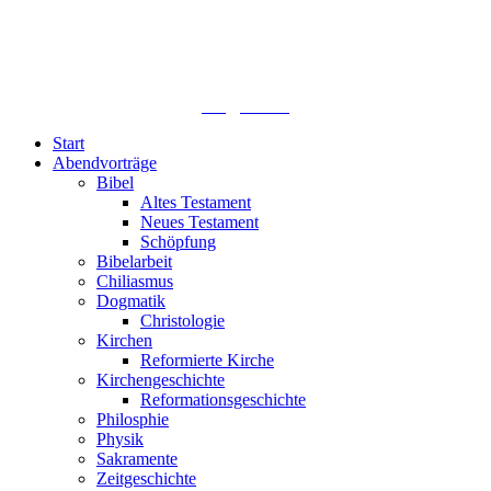
Lutherisches-Theologisches Seminar
Sommerfelder Str. 63
04299 Leipzig
0341. 25 69 23 66
lths@elfk.de
Start
Abendvorträge
Bibel
Altes Testament
Neues Testament
Schöpfung
Bibelarbeit
Chiliasmus
Dogmatik
Christologie
Kirchen
Reformierte Kirche
Kirchengeschichte
Reformationsgeschichte
Philosphie
Physik
Sakramente
Zeitgeschichte