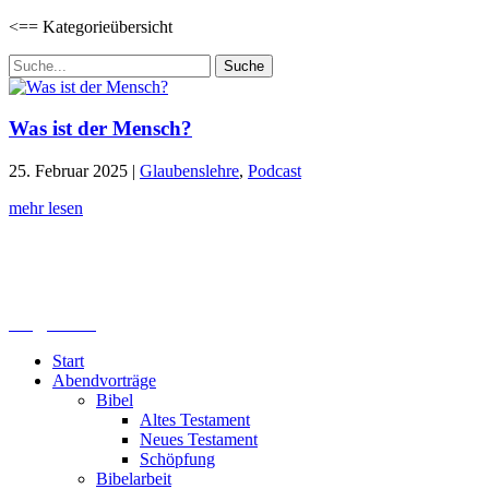
<== Kategorieübersicht
Suchen
nach:
Was ist der Mensch?
25. Februar 2025
|
Glaubenslehre
,
Podcast
mehr lesen
Lutherisches-Theologisches Seminar
Sommerfelder Str. 63
04299 Leipzig
0341. 25 69 23 66
lths@elfk.de
Start
Abendvorträge
Bibel
Altes Testament
Neues Testament
Schöpfung
Bibelarbeit