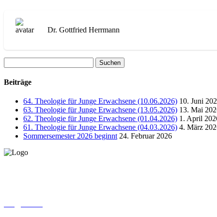
Dr. Gottfried Herrmann
Suchen
nach:
Beiträge
64. Theologie für Junge Erwachsene (10.06.2026)
10. Juni 20
63. Theologie für Junge Erwachsene (13.05.2026)
13. Mai 202
62. Theologie für Junge Erwachsene (01.04.2026)
1. April 202
61. Theologie für Junge Erwachsene (04.03.2026)
4. März 202
Sommersemester 2026 beginnt
24. Februar 2026
Lutherisches-Theologisches Seminar
Sommerfelder Str. 63
04299 Leipzig
0341. 25 69 23 66
lths@elfk.de