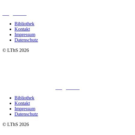
04299 Leipzig
0341. 25 69 23 66
lths@elfk.de
Bibliothek
Kontakt
Impressum
Datenschutz
© LThS 2026
Lutherisches-Theologisches Seminar
Sommerfelder Str. 63
04299 Leipzig
0341. 25 69 23 66
lths@elfk.de
Bibliothek
Kontakt
Impressum
Datenschutz
© LThS 2026