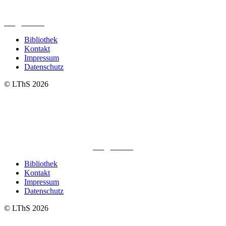
04299 Leipzig
0341. 25 69 23 66
lths@elfk.de
Bibliothek
Kontakt
Impressum
Datenschutz
© LThS 2026
Lutherisches-Theologisches Seminar
Sommerfelder Str. 63
04299 Leipzig
0341. 25 69 23 66
lths@elfk.de
Bibliothek
Kontakt
Impressum
Datenschutz
© LThS 2026