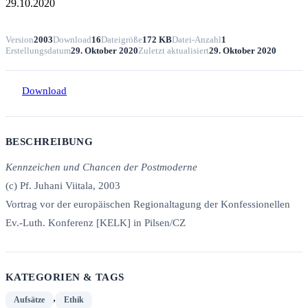
29.10.2020
Version
2003
Download
16
Dateigröße
172 KB
Datei-Anzahl
1
Erstellungsdatum
29. Oktober 2020
Zuletzt aktualisiert
29. Oktober 2020
Download
BESCHREIBUNG
Kennzeichen und Chancen der Postmoderne
(c) Pf. Juhani Viitala, 2003
Vortrag vor der europäischen Regionaltagung der Konfessionellen
Ev.-Luth. Konferenz [KELK] in Pilsen/CZ
KATEGORIEN & TAGS
,
Aufsätze
Ethik