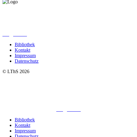
Lutherisches-Theologisches Seminar
Sommerfelder Str. 63
04299 Leipzig
0341. 25 69 23 66
lths@elfk.de
Bibliothek
Kontakt
Impressum
Datenschutz
© LThS 2026
Lutherisches-Theologisches Seminar
Sommerfelder Str. 63
04299 Leipzig
0341. 25 69 23 66
lths@elfk.de
Bibliothek
Kontakt
Impressum
Datenschutz