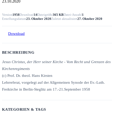
23.10.2020
Version
1958
Download
14
Dateigröße
365 KB
Datei-Anzahl
1
Erstellungsdatum
23. Oktober 2020
Zuletzt aktualisiert
27. Oktober 2020
Download
BESCHREIBUNG
Jesus Christus, der Herr seiner Kirche - Vom Recht und Grenzen des
Kirchenregiments
(c) Prof. Dr. theol. Hans Kirsten
Lehrreferat, vorgelegt auf der Allgemeinen Synode der Ev.-Luth.
Freikirche in Berlin-Steglitz am 17.-21.September 1958
KATEGORIEN & TAGS