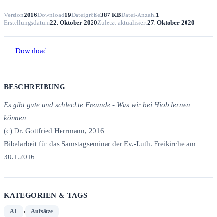
Version
2016
Download
19
Dateigröße
387 KB
Datei-Anzahl
1
Erstellungsdatum
22. Oktober 2020
Zuletzt aktualisiert
27. Oktober 2020
Download
BESCHREIBUNG
Es gibt gute und schlechte Freunde - Was wir bei Hiob lernen
können
(c) Dr. Gottfried Herrmann, 2016
Bibelarbeit für das Samstagseminar der Ev.-Luth. Freikirche am
30.1.2016
KATEGORIEN & TAGS
,
AT
Aufsätze