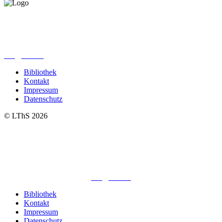
Lutherisches-Theologisches Seminar
Sommerfelder Str. 63
04299 Leipzig
0341. 25 69 23 66
lths@elfk.de
Bibliothek
Kontakt
Impressum
Datenschutz
© LThS 2026
Lutherisches-Theologisches Seminar
Sommerfelder Str. 63
04299 Leipzig
0341. 25 69 23 66
lths@elfk.de
Bibliothek
Kontakt
Impressum
Datenschutz