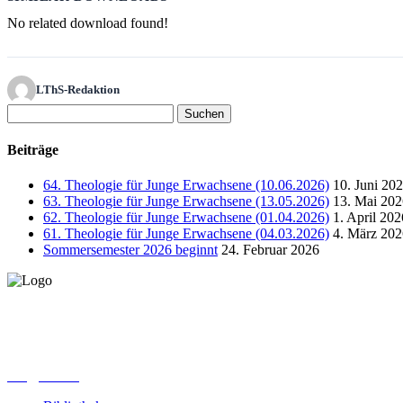
No related download found!
LThS-Redaktion
Suchen
nach:
Beiträge
64. Theologie für Junge Erwachsene (10.06.2026)
10. Juni 20
63. Theologie für Junge Erwachsene (13.05.2026)
13. Mai 202
62. Theologie für Junge Erwachsene (01.04.2026)
1. April 202
61. Theologie für Junge Erwachsene (04.03.2026)
4. März 202
Sommersemester 2026 beginnt
24. Februar 2026
Lutherisches-Theologisches Seminar
Sommerfelder Str. 63
04299 Leipzig
0341. 25 69 23 66
lths@elfk.de