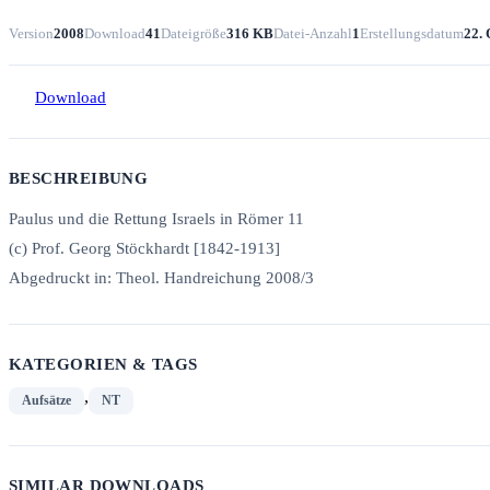
Version
2008
Download
41
Dateigröße
316 KB
Datei-Anzahl
1
Erstellungsdatum
22.
Download
BESCHREIBUNG
Paulus und die Rettung Israels in Römer 11
(c) Prof. Georg Stöckhardt [1842-1913]
Abgedruckt in: Theol. Handreichung 2008/3
KATEGORIEN & TAGS
,
Aufsätze
NT
SIMILAR DOWNLOADS