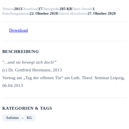
Version
2013
Download
17
Dateigröße
285 KB
Datei-Anzahl
1
Erstellungsdatum
22. Oktober 2020
Zuletzt aktualisiert
27. Oktober 2020
Download
BESCHREIBUNG
"…und sie bewegt sich doch!"
(c) Dr. Gottfried Herrmann, 2013
Vortrag am „Tag der offenen Tür“ am Luth. Theol. Seminar Leipzig,
06.04.2013
KATEGORIEN & TAGS
,
Aufsätze
KG