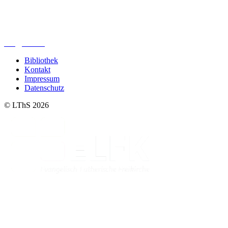
Lutherisches-Theologisches Seminar
Sommerfelder Str. 63
04299 Leipzig
0341. 25 69 23 66
lths@elfk.de
Bibliothek
Kontakt
Impressum
Datenschutz
© LThS 2026
Lutherisches-Theologisches Seminar
Sommerfelder Str. 63
04299 Leipzig
0341. 25 69 23 66