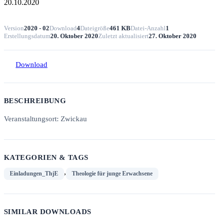
20.10.2020
Version
2020 - 02
Download
4
Dateigröße
461 KB
Datei-Anzahl
1
Erstellungsdatum
20. Oktober 2020
Zuletzt aktualisiert
27. Oktober 2020
Download
BESCHREIBUNG
Veranstaltungsort: Zwickau
KATEGORIEN & TAGS
,
Einladungen_ThjE
Theologie für junge Erwachsene
SIMILAR DOWNLOADS