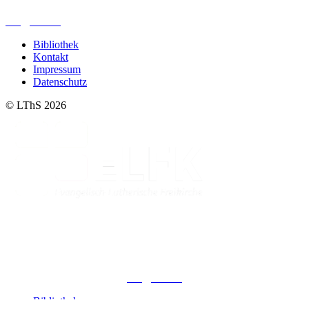
0341. 25 69 23 66
lths@elfk.de
Bibliothek
Kontakt
Impressum
Datenschutz
© LThS 2026
Lutherisches-Theologisches Seminar
Sommerfelder Str. 63
04299 Leipzig
0341. 25 69 23 66
lths@elfk.de
Bibliothek