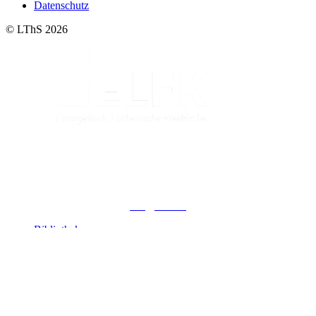
Datenschutz
© LThS 2026
Lutherisches-Theologisches Seminar
Sommerfelder Str. 63
04299 Leipzig
0341. 25 69 23 66
lths@elfk.de
Bibliothek
Kontakt
Impressum
Datenschutz
© LThS 2026