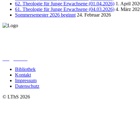
62. Theologie für Junge Erwachsene (01.04.2026)
1. April 202
61. Theologie für Junge Erwachsene (04.03.2026)
4. März 202
Sommersemester 2026 beginnt
24. Februar 2026
Lutherisches-Theologisches Seminar
Sommerfelder Str. 63
04299 Leipzig
0341. 25 69 23 66
lths@elfk.de
Bibliothek
Kontakt
Impressum
Datenschutz
© LThS 2026