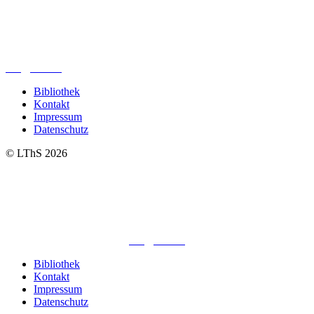
Lutherisches-Theologisches Seminar
Sommerfelder Str. 63
04299 Leipzig
0341. 25 69 23 66
lths@elfk.de
Bibliothek
Kontakt
Impressum
Datenschutz
© LThS 2026
Lutherisches-Theologisches Seminar
Sommerfelder Str. 63
04299 Leipzig
0341. 25 69 23 66
lths@elfk.de
Bibliothek
Kontakt
Impressum
Datenschutz