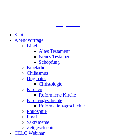
Lutherisches-Theologisches Seminar
Sommerfelder Str. 63
04299 Leipzig
0341. 25 69 23 66
lths@elfk.de
Start
Abendvorträge
Bibel
Altes Testament
Neues Testament
Schöpfung
Bibelarbeit
Chiliasmus
Dogmatik
Christologie
Kirchen
Reformierte Kirche
Kirchengeschichte
Reformationsgeschichte
Philosphie
Physik
Sakramente
Zeitgeschichte
CELC Webinar