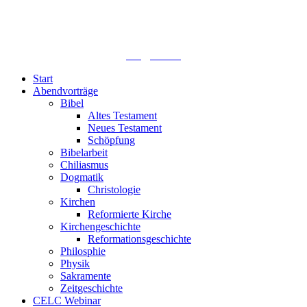
Lutherisches-Theologisches Seminar
Sommerfelder Str. 63
04299 Leipzig
0341. 25 69 23 66
lths@elfk.de
Start
Abendvorträge
Bibel
Altes Testament
Neues Testament
Schöpfung
Bibelarbeit
Chiliasmus
Dogmatik
Christologie
Kirchen
Reformierte Kirche
Kirchengeschichte
Reformationsgeschichte
Philosphie
Physik
Sakramente
Zeitgeschichte
CELC Webinar