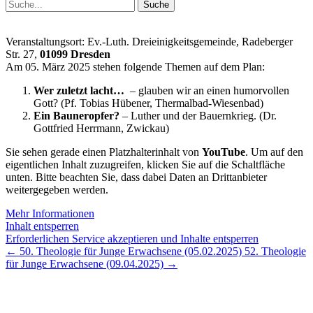
Suchen
nach:
Veranstaltungsort: Ev.-Luth. Dreieinigkeitsgemeinde, Radeberger
Str. 27,
01099 Dresden
Am 05. März 2025 stehen folgende Themen auf dem Plan:
Wer zuletzt lacht…
– glauben wir an einen humorvollen
Gott? (Pf. Tobias Hübener, Thermalbad-Wiesenbad)
Ein Bauneropfer?
– Luther und der Bauernkrieg. (Dr.
Gottfried Herrmann, Zwickau)
Sie sehen gerade einen Platzhalterinhalt von
YouTube
. Um auf den
eigentlichen Inhalt zuzugreifen, klicken Sie auf die Schaltfläche
unten. Bitte beachten Sie, dass dabei Daten an Drittanbieter
weitergegeben werden.
Mehr Informationen
Inhalt entsperren
Erforderlichen Service akzeptieren und Inhalte entsperren
←
50. Theologie für Junge Erwachsene (05.02.2025)
52. Theologie
für Junge Erwachsene (09.04.2025)
→
Lutherisches-Theologisches Seminar
Sommerfelder Str. 63
04299 Leipzig