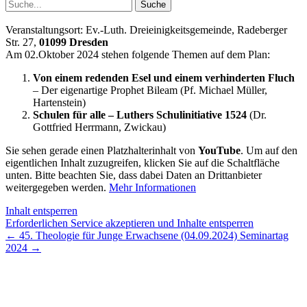
Suchen
nach:
Veranstaltungsort: Ev.-Luth. Dreieinigkeitsgemeinde, Radeberger
Str. 27,
01099 Dresden
Am 02.Oktober 2024 stehen folgende Themen auf dem Plan:
Von einem redenden Esel und einem verhinderten Fluch
– Der eigenartige Prophet Bileam (Pf. Michael Müller,
Hartenstein)
Schulen für alle – Luthers Schulinitiative 1524
(Dr.
Gottfried Herrmann, Zwickau)
Sie sehen gerade einen Platzhalterinhalt von
YouTube
. Um auf den
eigentlichen Inhalt zuzugreifen, klicken Sie auf die Schaltfläche
unten. Bitte beachten Sie, dass dabei Daten an Drittanbieter
weitergegeben werden.
Mehr Informationen
Inhalt entsperren
Erforderlichen Service akzeptieren und Inhalte entsperren
←
45. Theologie für Junge Erwachsene (04.09.2024)
Seminartag
2024
→
Lutherisches-Theologisches Seminar
Sommerfelder Str. 63
04299 Leipzig