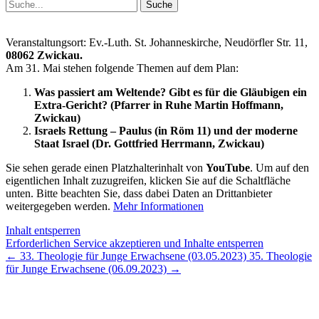
Suchen
nach:
Veranstaltungsort: Ev.-Luth. St. Johanneskirche, Neudörfler Str. 11,
08062 Zwickau.
Am 31. Mai stehen folgende Themen auf dem Plan:
Was passiert am Weltende? Gibt es für die Gläubigen ein
Extra-Gericht? (Pfarrer in Ruhe Martin Hoffmann,
Zwickau)
Israels Rettung – Paulus (in Röm 11) und der moderne
Staat Israel (Dr. Gottfried Herrmann, Zwickau)
Sie sehen gerade einen Platzhalterinhalt von
YouTube
. Um auf den
eigentlichen Inhalt zuzugreifen, klicken Sie auf die Schaltfläche
unten. Bitte beachten Sie, dass dabei Daten an Drittanbieter
weitergegeben werden.
Mehr Informationen
Inhalt entsperren
Erforderlichen Service akzeptieren und Inhalte entsperren
←
33. Theologie für Junge Erwachsene (03.05.2023)
35. Theologie
für Junge Erwachsene (06.09.2023)
→
Lutherisches-Theologisches Seminar
Sommerfelder Str. 63
04299 Leipzig