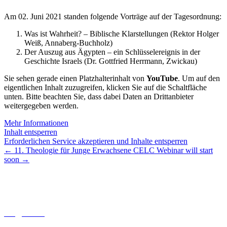
Am 02. Juni 2021 standen folgende Vorträge auf der Tagesordnung:
Was ist Wahrheit? – Biblische Klarstellungen (Rektor Holger
Weiß, Annaberg-Buchholz)
Der Auszug aus Ägypten – ein Schlüsselereignis in der
Geschichte Israels (Dr. Gottfried Herrmann, Zwickau)
Sie sehen gerade einen Platzhalterinhalt von
YouTube
. Um auf den
eigentlichen Inhalt zuzugreifen, klicken Sie auf die Schaltfläche
unten. Bitte beachten Sie, dass dabei Daten an Drittanbieter
weitergegeben werden.
Mehr Informationen
Inhalt entsperren
Erforderlichen Service akzeptieren und Inhalte entsperren
←
11. Theologie für Junge Erwachsene
CELC Webinar will start
soon
→
Lutherisches-Theologisches Seminar
Sommerfelder Str. 63
04299 Leipzig
0341. 25 69 23 66
lths@elfk.de